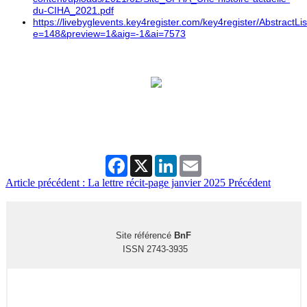
du-CIHA_2021.pdf
https://livebyglevents.key4register.com/key4register/AbstractLi
e=148&preview=1&aig=-1&ai=7573
Facebook
X
LinkedIn
Email
Article précédent : La lettre récit-page janvier 2025
Précédent
Site référencé
BnF
ISSN 2743-3935