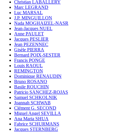
Christian LABALLERY
Marc LEGRAND
Luc MARSAL
J.P. MINGUILLON
Nada MOGHAIZEL-NASR
Jean-Jacques NUEL
Anne PAULET
Jacques PESLIER
Jean PEZENNEC
Gisèle PIERRA
Bernard POIX-SESTER
Francis PONGE
Louis RAOUL
REMINGTON
Dominique RENAUDIN
Bruno ROSANO
Basile ROUCHIN
Patricio SANCHEZ-ROJAS
Samuel SCHKOLNIK
Joannah SCHWAB
Clément G. SECOND
Miguel Angel SEVILLA
Ana Maria SHUA
Fabrice SCHURMANS
Jacques STERNBERG