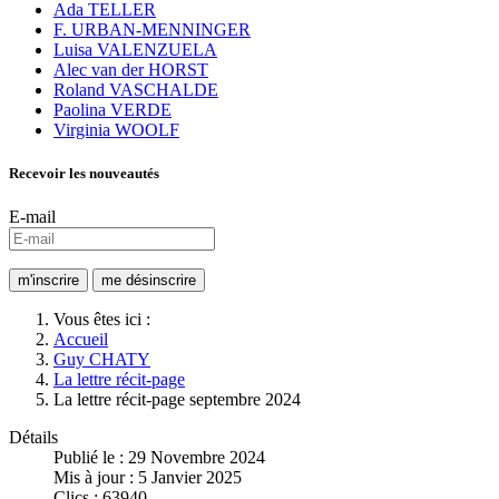
Ada TELLER
F. URBAN-MENNINGER
Luisa VALENZUELA
Alec van der HORST
Roland VASCHALDE
Paolina VERDE
Virginia WOOLF
Recevoir les nouveautés
E-mail
Vous êtes ici :
Accueil
Guy CHATY
La lettre récit-page
La lettre récit-page septembre 2024
Détails
Publié le : 29 Novembre 2024
Mis à jour : 5 Janvier 2025
Clics : 63940