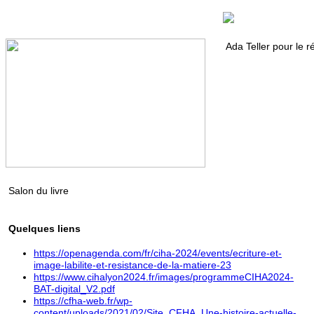
Ada Teller pour le r
Salon du livre
Quelques liens
https://openagenda.com/fr/ciha-2024/events/ecriture-et-
image-labilite-et-resistance-de-la-matiere-23
https://www.cihalyon2024.fr/images/programmeCIHA2024-
BAT-digital_V2.pdf
https://cfha-web.fr/wp-
content/uploads/2021/02/Site_CFHA_Une-histoire-actuelle-