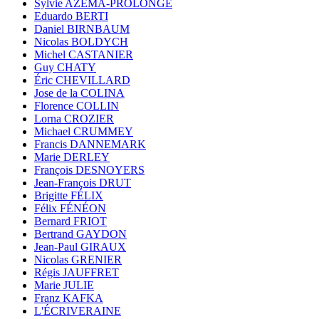
Sylvie AZÉMA-PROLONGE
Eduardo BERTI
Daniel BIRNBAUM
Nicolas BOLDYCH
Michel CASTANIER
Guy CHATY
Éric CHEVILLARD
Jose de la COLINA
Florence COLLIN
Lorna CROZIER
Michael CRUMMEY
Francis DANNEMARK
Marie DERLEY
François DESNOYERS
Jean-François DRUT
Brigitte FÉLIX
Félix FÉNÉON
Bernard FRIOT
Bertrand GAYDON
Jean-Paul GIRAUX
Nicolas GRENIER
Régis JAUFFRET
Marie JULIE
Franz KAFKA
L'ÉCRIVERAINE