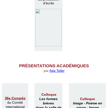
d'écrits
PR
É
SENTATIONS ACAD
É
MIQUES
par
Ada Teller
Colloque
36e Congrès
Les formes
Colloque
du Comité
brèves
Image -
Poème en
international
dans la salle de
prose -
Image