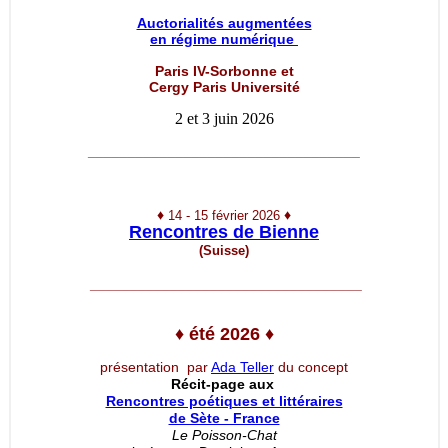
Auctorialités augmentées
en régime numérique
Paris IV-Sorbonne et
Cergy Paris Université
2 et 3 juin 2026
__________________________________
♦
♦
14 - 15 février 2026
Rencontres de Bienne
(Suisse)
__________________________________
♦
été 2026
♦
présentation par
Ada Teller
du concept
Récit-page aux
Rencontres poétiques et littéraires
de Sète - France
Le Poisson-Chat