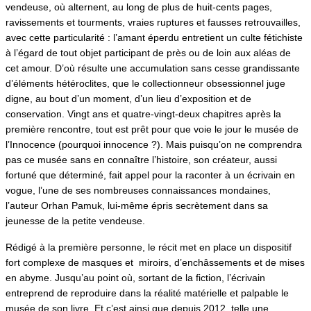
vendeuse, où alternent, au long de plus de huit-cents pages,
ravissements et tourments, vraies ruptures et fausses retrouvailles,
avec cette particularité : l’amant éperdu entretient un culte fétichiste
à l’égard de tout objet participant de près ou de loin aux aléas de
cet amour. D’où résulte une accumulation sans cesse grandissante
d’éléments hétéroclites, que le collectionneur obsessionnel juge
digne, au bout d’un moment, d’un lieu d’exposition et de
conservation. Vingt ans et quatre-vingt-deux chapitres après la
première rencontre, tout est prêt pour que voie le jour le musée de
l’Innocence (pourquoi innocence ?). Mais puisqu’on ne comprendra
pas ce musée sans en connaître l’histoire, son créateur, aussi
fortuné que déterminé, fait appel pour la raconter à un écrivain en
vogue, l’une de ses nombreuses connaissances mondaines,
l’auteur Orhan Pamuk, lui-même épris secrètement dans sa
jeunesse de la petite vendeuse.
Rédigé à la première personne, le récit met en place un dispositif
fort complexe de masques et miroirs, d’enchâssements et de mises
en abyme. Jusqu’au point où, sortant de la fiction, l’écrivain
entreprend de reproduire dans la réalité matérielle et palpable le
musée de son livre. Et c’est ainsi que depuis 2012, telle une