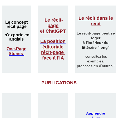
Le récit dans le
Le récit-
Le concept
récit
page
récit-page
et ChatGPT
Le récit-page peut se
s'exporte en
________
loger
anglais
La position
à l'intérieur du
éditoriale
littéraire "long"
One-Page
récit-page
Stories
consultez les
face à l'IA
exemples,
proposez-en d'autres !
PUBLICATIONS
Apprendre
à lire