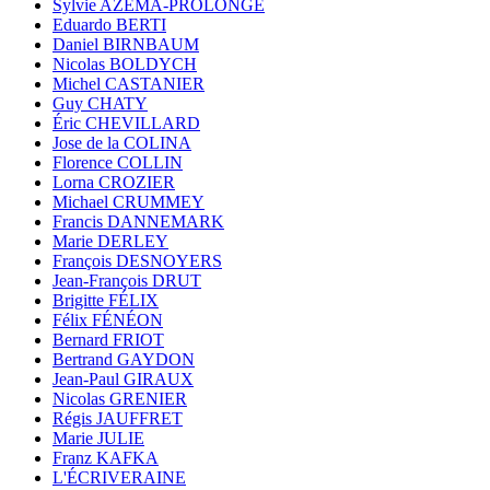
Sylvie AZÉMA-PROLONGE
Eduardo BERTI
Daniel BIRNBAUM
Nicolas BOLDYCH
Michel CASTANIER
Guy CHATY
Éric CHEVILLARD
Jose de la COLINA
Florence COLLIN
Lorna CROZIER
Michael CRUMMEY
Francis DANNEMARK
Marie DERLEY
François DESNOYERS
Jean-François DRUT
Brigitte FÉLIX
Félix FÉNÉON
Bernard FRIOT
Bertrand GAYDON
Jean-Paul GIRAUX
Nicolas GRENIER
Régis JAUFFRET
Marie JULIE
Franz KAFKA
L'ÉCRIVERAINE