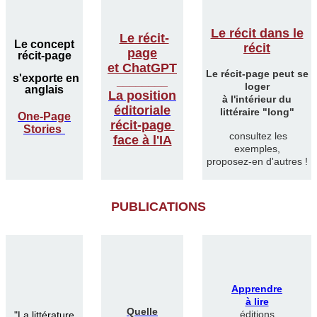
Le récit dans le
Le récit-
Le concept
récit
page
récit-page
et ChatGPT
Le récit-page peut se
s'exporte en
________
loger
anglais
La position
à l'intérieur du
éditoriale
littéraire "long"
One-Page
récit-page
Stories
consultez les
face à l'IA
exemples,
proposez-en d'autres !
PUBLICATIONS
Apprendre
à lire
Quelle
éditions
"
La littérature