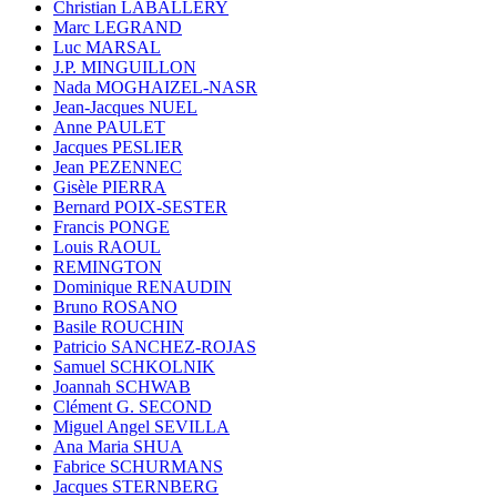
Christian LABALLERY
Marc LEGRAND
Luc MARSAL
J.P. MINGUILLON
Nada MOGHAIZEL-NASR
Jean-Jacques NUEL
Anne PAULET
Jacques PESLIER
Jean PEZENNEC
Gisèle PIERRA
Bernard POIX-SESTER
Francis PONGE
Louis RAOUL
REMINGTON
Dominique RENAUDIN
Bruno ROSANO
Basile ROUCHIN
Patricio SANCHEZ-ROJAS
Samuel SCHKOLNIK
Joannah SCHWAB
Clément G. SECOND
Miguel Angel SEVILLA
Ana Maria SHUA
Fabrice SCHURMANS
Jacques STERNBERG