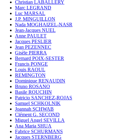
Christian LABALLERY
Marc LEGRAND
Luc MARSAL
J.P. MINGUILLON
Nada MOGHAIZEL-NASR
Jean-Jacques NUEL
Anne PAULET
Jacques PESLIER
Jean PEZENNEC
Gisèle PIERRA
Bernard POIX-SESTER
Francis PONGE
Louis RAOUL
REMINGTON
Dominique RENAUDIN
Bruno ROSANO
Basile ROUCHIN
Patricio SANCHEZ-ROJAS
Samuel SCHKOLNIK
Joannah SCHWAB
Clément G. SECOND
Miguel Angel SEVILLA
Ana Maria SHUA
Fabrice SCHURMANS
Jacques STERNBERG