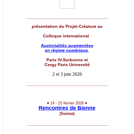
__________________________________
présentation du Projet-Créature au
Colloque international
Auctorialités augmentées
en régime numérique
Paris IV-Sorbonne et
Cergy Paris Université
2 et 3 juin 2026
__________________________________
♦
♦
14 - 15 février 2026
Rencontres de Bienne
(Suisse)
__________________________________