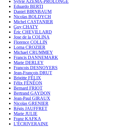
Sylvie AZÉMA-PROLONGE
Eduardo BERTI
Daniel BIRNBAUM
Nicolas BOLDYCH
Michel CASTANIER
Guy CHATY
Éric CHEVILLARD
Jose de la COLINA
Florence COLLIN
Lorna CROZIER
Michael CRUMMEY
Francis DANNEMARK
Marie DERLEY
François DESNOYERS
Jean-François DRUT
Brigitte FÉLIX
Félix FÉNÉON
Bernard FRIOT
Bertrand GAYDON
Jean-Paul GIRAUX
Nicolas GRENIER
Régis JAUFFRET
Marie JULIE
Franz KAFKA
L'ÉCRIVERAINE