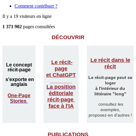
Comment contribuer ?
Il y a 19 visiteurs en ligne
1 371 902
pages consultées
DÉCOUVRIR
Le récit dans le
Le récit-
Le concept
récit
page
récit-page
et ChatGPT
Le récit-page peut se
s'exporte en
________
loger
anglais
La position
à l'intérieur du
éditoriale
littéraire "long"
One-Page
récit-page
Stories
consultez les
face à l'IA
exemples,
proposez-en d'autres !
PUBLICATIONS