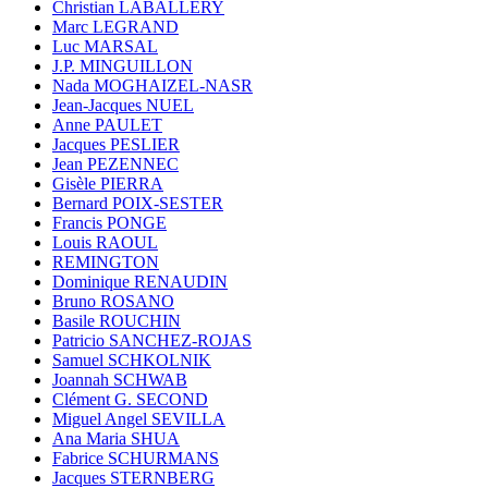
Christian LABALLERY
Marc LEGRAND
Luc MARSAL
J.P. MINGUILLON
Nada MOGHAIZEL-NASR
Jean-Jacques NUEL
Anne PAULET
Jacques PESLIER
Jean PEZENNEC
Gisèle PIERRA
Bernard POIX-SESTER
Francis PONGE
Louis RAOUL
REMINGTON
Dominique RENAUDIN
Bruno ROSANO
Basile ROUCHIN
Patricio SANCHEZ-ROJAS
Samuel SCHKOLNIK
Joannah SCHWAB
Clément G. SECOND
Miguel Angel SEVILLA
Ana Maria SHUA
Fabrice SCHURMANS
Jacques STERNBERG