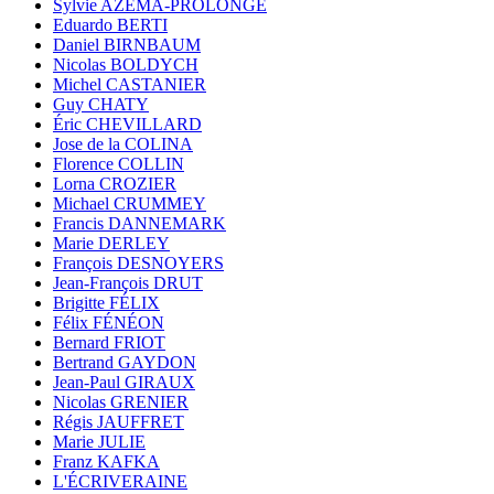
Sylvie AZÉMA-PROLONGE
Eduardo BERTI
Daniel BIRNBAUM
Nicolas BOLDYCH
Michel CASTANIER
Guy CHATY
Éric CHEVILLARD
Jose de la COLINA
Florence COLLIN
Lorna CROZIER
Michael CRUMMEY
Francis DANNEMARK
Marie DERLEY
François DESNOYERS
Jean-François DRUT
Brigitte FÉLIX
Félix FÉNÉON
Bernard FRIOT
Bertrand GAYDON
Jean-Paul GIRAUX
Nicolas GRENIER
Régis JAUFFRET
Marie JULIE
Franz KAFKA
L'ÉCRIVERAINE